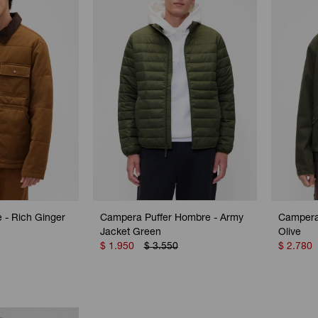
- Rich Ginger
Campera Puffer Hombre - Army
Campera
Jacket Green
Olive
$
1.950
$
3.550
$
2.780