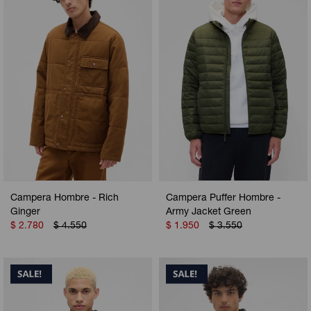
Camperas
Camperas
Camperas
Camperas
Sets
Musculosas
Chalecos
Chalecos
Pijamas
Shorts
Shorts
Ropa interior
Sets
Vestidos y polleras
Ropa interior
Pijamas
Pijamas
Polos
Campera Hombre - Rich
Campera Puffer Hombre -
Calzas
Ginger
Army Jacket Green
$
2.780
$
4.550
$
1.950
$
3.550