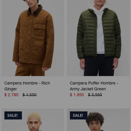
Camperas
Camperas
Camperas
Camperas
Sets
Musculosas
Chalecos
Chalecos
Pijamas
Shorts
Shorts
Ropa interior
Sets
Vestidos y polleras
Ropa interior
Pijamas
Pijamas
Polos
Campera Hombre - Rich
Campera Puffer Hombre -
Calzas
Ginger
Army Jacket Green
$
2.780
$
4.550
$
1.950
$
3.550