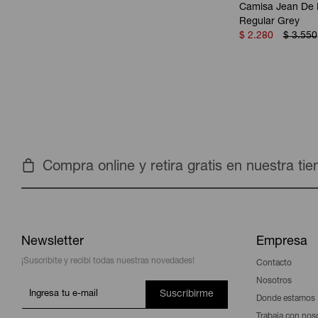
Camisa Jean De 
Regular Grey
$
2.280
$
3.550
Compra online y retira gratis en nuestra ti
Newsletter
Empresa
¡Suscribite y recibí todas nuestras novedades!
Contacto
Nosotros
Suscribirme
Donde estamos
Trabaja con nos