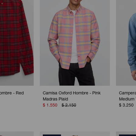
ombre - Red
Camisa Oxford Hombre - Pink
Campera
Madras Plaid
Medium
$
1.550
$
2.150
$
3.250