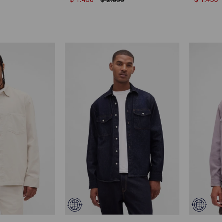
$
1.450
$
2.850
$
1.450