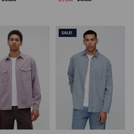
$
2.850
$
2.280
$
3.550