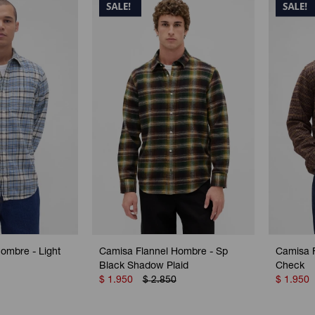
ombre - Light
Camisa Flannel Hombre - Sp
Camisa 
Black Shadow Plaid
Check
$
1.950
$
2.850
$
1.950