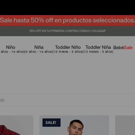
Niño
Niña
Toddler Niño
Toddler Niña
Bebé
Sale
ros