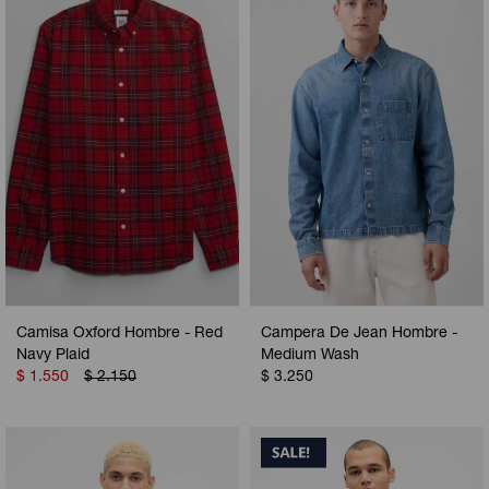
Camperas
Camperas
Camperas
Camperas
Sets
Musculosas
Chalecos
Chalecos
Pijamas
Shorts
Shorts
Ropa interior
Sets
Vestidos y polleras
Ropa interior
Pijamas
Pijamas
Polos
Calzas
Camisa Oxford Hombre - Red
Campera De Jean Hombre -
Navy Plaid
Medium Wash
$
1.550
$
2.150
$
3.250