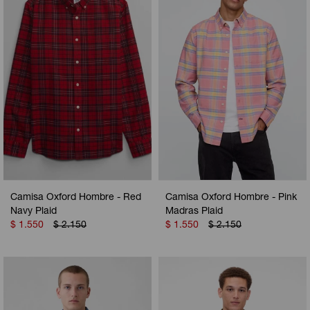
Camperas
Camperas
Camperas
Camperas
Sets
Musculosas
Chalecos
Chalecos
Pijamas
Shorts
Shorts
Ropa interior
Sets
Vestidos y polleras
Ropa interior
Pijamas
Pijamas
Polos
Camisa Oxford Hombre - Red
Camisa Oxford Hombre - Pink
Calzas
Navy Plaid
Madras Plaid
$
1.550
$
2.150
$
1.550
$
2.150