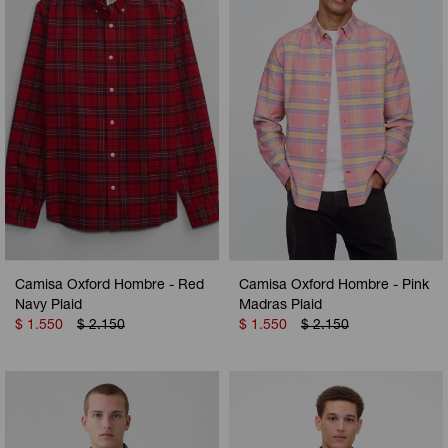
Camperas
Camperas
Camperas
Camperas
Sets
Musculosas
Chalecos
Chalecos
Pijamas
Shorts
Shorts
Ropa interior
Sets
Vestidos y polleras
Ropa interior
Pijamas
Pijamas
Polos
Camisa Oxford Hombre - Red
Camisa Oxford Hombre - Pink
Calzas
Navy Plaid
Madras Plaid
$
1.550
$
2.150
$
1.550
$
2.150