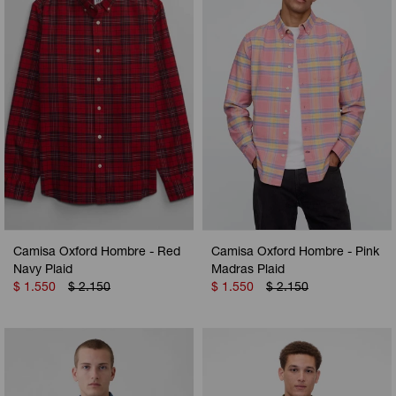
Camperas
Camperas
Camperas
Camperas
Sets
Musculosas
Chalecos
Chalecos
Pijamas
Shorts
Shorts
Ropa interior
Sets
Vestidos y polleras
Ropa interior
Pijamas
Pijamas
Polos
Camisa Oxford Hombre - Red
Camisa Oxford Hombre - Pink
Calzas
Navy Plaid
Madras Plaid
$
1.550
$
2.150
$
1.550
$
2.150