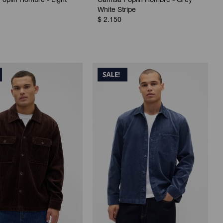
oplin Hombre - Light
Camisa Poplin Hombre - Grey
White Stripe
$
2.150