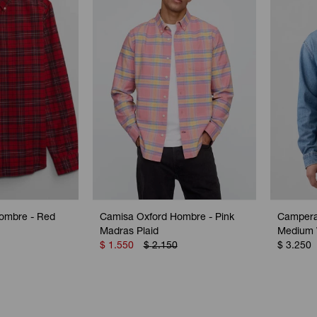
ombre - Red
Camisa Oxford Hombre - Pink
Campera
Madras Plaid
Medium
$
1.550
$
2.150
$
3.250