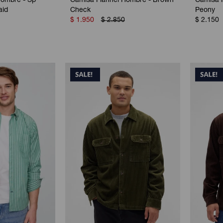
Hombre - Sp
Camisa Flannel Hombre - Brown
Camisa P
aid
Check
Peony
$
1.950
$
2.850
$
2.150