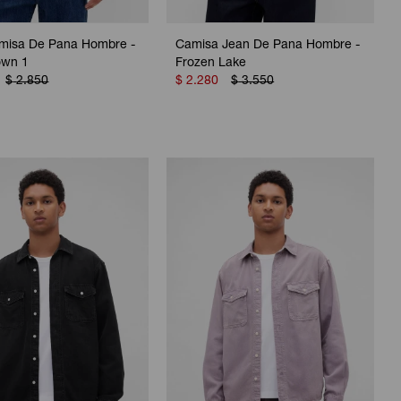
misa De Pana Hombre -
Camisa Jean De Pana Hombre -
own 1
Frozen Lake
$
2.850
$
2.280
$
3.550