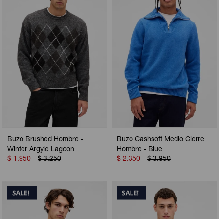
Camperas
Camperas
Camperas
Camperas
Sets
Musculosas
Chalecos
Chalecos
Pijamas
Shorts
Shorts
Ropa interior
Sets
Vestidos y polleras
Ropa interior
Pijamas
Pijamas
Polos
Buzo Brushed Hombre -
Buzo Cashsoft Medio Cierre
Calzas
Winter Argyle Lagoon
Hombre - Blue
$
1.950
$
3.250
$
2.350
$
3.850