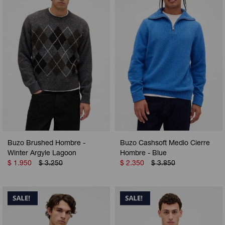
Camperas
Camperas
Camperas
Camperas
Sets
Musculosas
Chalecos
Chalecos
Pijamas
Shorts
Shorts
Ropa interior
Sets
Vestidos y polleras
Ropa interior
Pijamas
Pijamas
Polos
Buzo Brushed Hombre -
Buzo Cashsoft Medio Cierre
Calzas
Winter Argyle Lagoon
Hombre - Blue
$
1.950
$
3.250
$
2.350
$
3.850