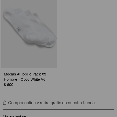
Camperas
Camperas
Camperas
Camperas
Sets
Musculosas
Chalecos
Chalecos
Pijamas
Shorts
Shorts
Ropa interior
Sets
Vestidos y polleras
Ropa interior
Pijamas
Pijamas
Polos
Medias Al Tobillo Pack X3
Calzas
Hombre - Optic White V6
$
600
Compra online y retira gratis en nuestra tienda