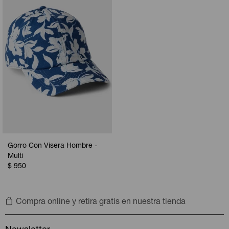
Camperas
Camperas
Camperas
Camperas
Sets
Musculosas
Chalecos
Chalecos
Pijamas
Shorts
Shorts
Ropa interior
Sets
Vestidos y polleras
Ropa interior
Pijamas
Pijamas
Polos
Gorro Con Visera Hombre -
Calzas
Multi
$
950
Compra online y retira gratis en nuestra tienda