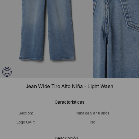
Camperas
Camperas
Camperas
Camperas
Sets
Musculosas
Chalecos
Chalecos
Pijamas
Shorts
Shorts
Ropa interior
Sets
Vestidos y polleras
Ropa interior
Pijamas
Pijamas
Polos
Jean Wide Tiro Alto Niña - Light Wash
Calzas
Características
Sección
Niña de 5 a 16 años
Logo GAP
No
Descripción