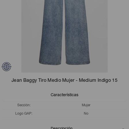
Camperas
Camperas
Camperas
Camperas
Sets
Musculosas
Chalecos
Chalecos
Pijamas
Shorts
Shorts
Ropa interior
Sets
Vestidos y polleras
Ropa interior
Pijamas
Pijamas
Polos
Jean Baggy Tiro Medio Mujer - Medium Indigo 15
Calzas
Características
Sección
Mujer
Logo GAP
No
Descripción