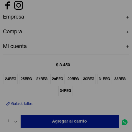


Empresa
Compra
Mi cuenta
$
3.450
24REG
25REG
27REG
28REG
29REG
30REG
31REG
33REG
© Copyright 2026 / GAP Uruguay
34REG
Guía de talles
Agregar al carrito
1
Fenicio