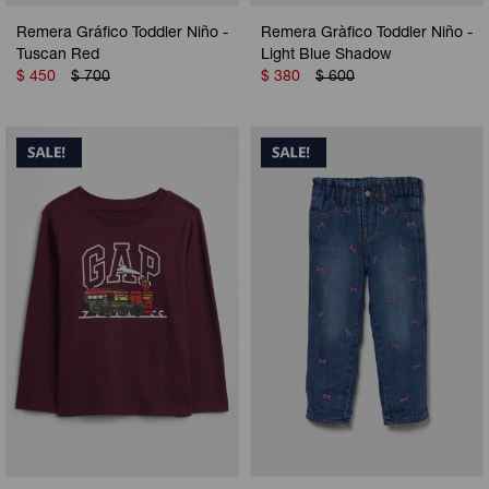
Remera Gráfico Toddler Niño -
Remera Gràfico Toddler Niño -
Tuscan Red
Light Blue Shadow
$
450
$
700
$
380
$
600