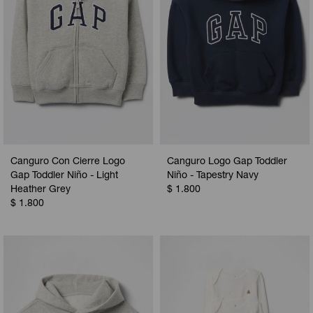
Camperas
Camperas
Camperas
Camperas
Sets
Musculosas
Chalecos
Chalecos
Pijamas
Shorts
Shorts
Ropa interior
Sets
Vestidos y polleras
Ropa interior
Pijamas
Canguro Con Cierre Logo
Canguro Logo Gap Toddler
Pijamas
Polos
Gap Toddler Niño - Light
Niño - Tapestry Navy
Heather Grey
$
1.800
Calzas
$
1.800