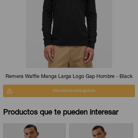
Camperas
Camperas
Camperas
Camperas
Sets
Musculosas
Chalecos
Chalecos
Pijamas
Shorts
Shorts
Ropa interior
Sets
Vestidos y polleras
Ropa interior
Pijamas
Pijamas
Polos
Remera Waffle Manga Larga Logo Gap Hombre - Black
Calzas
Este artículo está agotado.
Productos que te pueden interesar