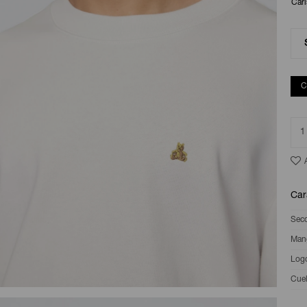
Carl
C
1
Car
Sec
Man
Log
Cuel