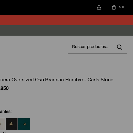
$
0
mera Oversized Oso Brannan Hombre - Carls Stone
.850
iantes: