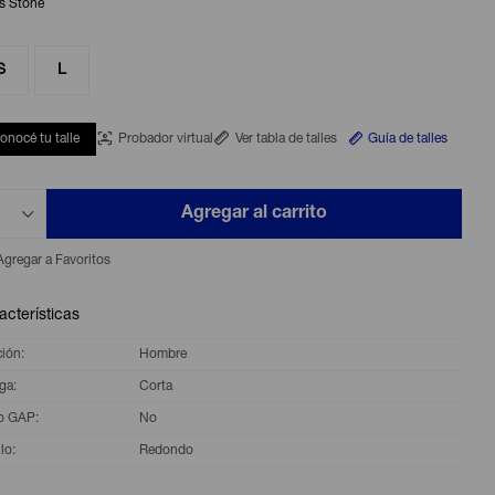
s Stone
S
L
onocé tu talle
Probador virtual
Ver tabla de talles
Guía de talles
Agregar al carrito
acterísticas
ción
Hombre
ga
Corta
o GAP
No
lo
Redondo