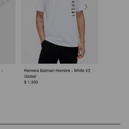
 -
Remera Batman Hombre - White V2
Remera Bàsi
Global
$
1.550
$
1.300