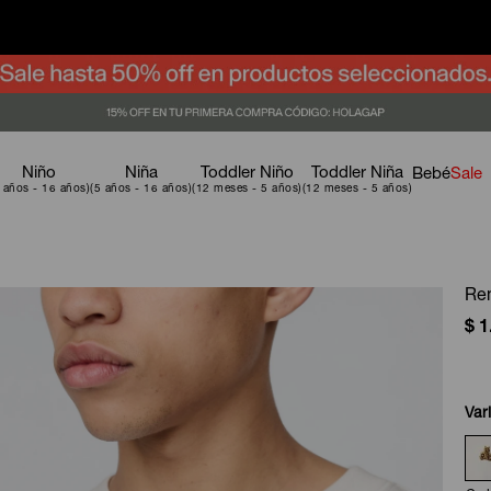
Niño
Niña
Toddler Niño
Toddler Niña
Bebé
Sale
Re
$
1
Var