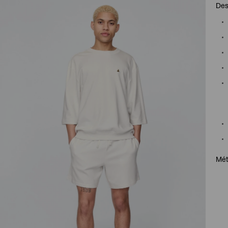
Des
Mét