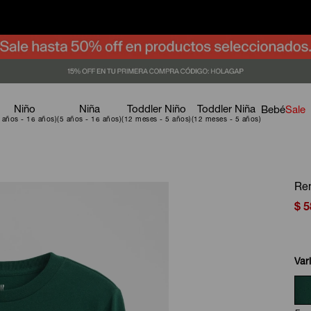
Niño
Niña
Toddler Niño
Toddler Niña
Bebé
Sale
Rem
$
5
Var