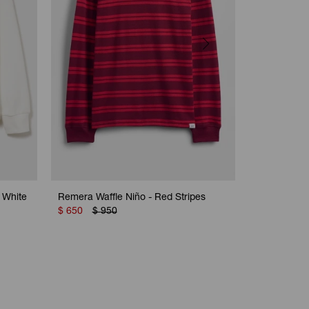
 White
Remera Waffle Niño - Red Stripes
Remera Mar
$
650
$
950
$
750
$
1.