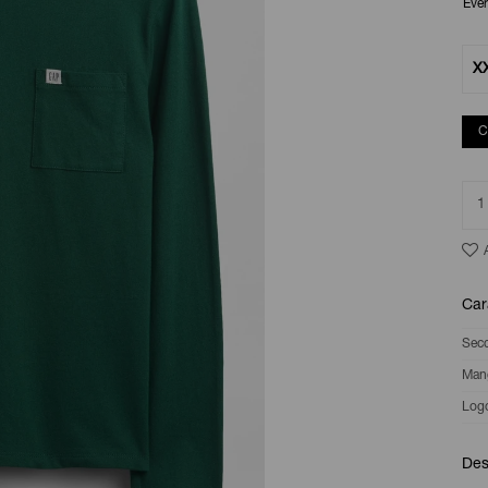
Eve
X
C
1
Car
Sec
Man
Log
Des