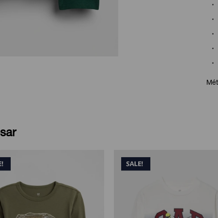
Mét
sar