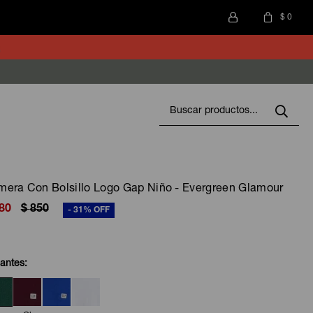
$
0
era Con Bolsillo Logo Gap Niño - Evergreen Glamour
80
$
850
31
iantes: