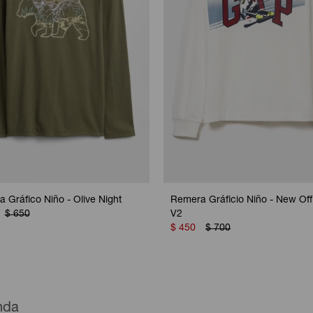
 Gráfico Niño - Olive Night
Remera Gráficio Niño - New Off
$
650
V2
$
450
$
700
enda