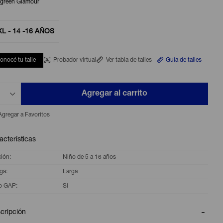
rgreen Glamour
XL - 14 -16 AÑOS
onocé tu talle
Probador virtual
Ver tabla de talles
Guía de talles
Agregar al carrito
acterísticas
ción
Niño de 5 a 16 años
ga
Larga
o GAP
Si
cripción