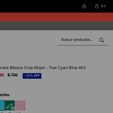
$
0
era Básica Crop Mujer - True Cyan Blue 663
80
$
700
31
iantes: