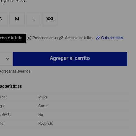
 Cyan Blue 663
S
M
L
XXL
onocé tu talle
Probador virtual
Ver tabla de talles
Guía de talles
Agregar al carrito
acterísticas
ción
Mujer
ga
Corta
o GAP
No
lo
Redondo