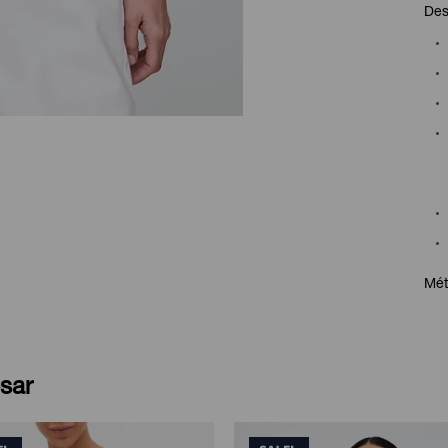
Des
Mét
sar