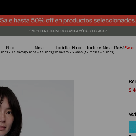
Niño
Niña
Toddler Niño
Toddler Niña
Bebé
Sale
Rem
$
4
Var