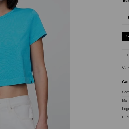
True
C
1
Car
Sec
Man
Log
Cuel