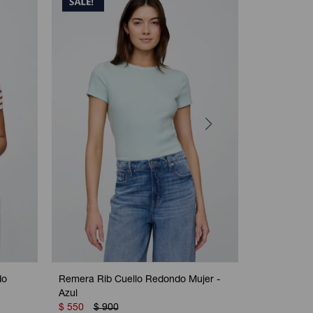
do
Remera Rib Cuello Redondo Mujer -
Remera Grà
Azul
Camo
$
550
$
900
$
550
$
8