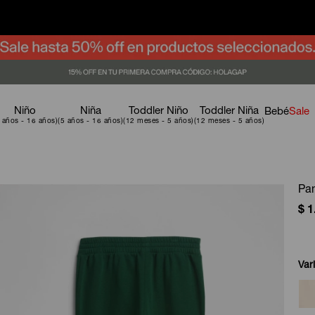
Niño
Niña
Toddler Niño
Toddler Niña
Bebé
Sale
Pan
$
1
Var