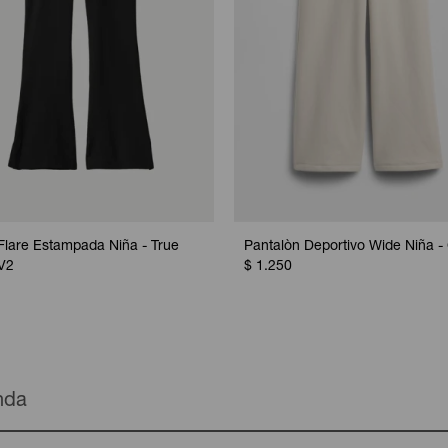
Flare Estampada Niña - True
Pantalòn Deportivo Wide Niña -
V2
$
1.250
enda