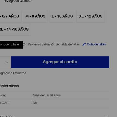
Evergreen Glamour
- 6/7 AÑOS
M - 8 AÑOS
L - 10 AÑOS
XL - 12 AÑOS
XL - 14 -16 AÑOS
onocé tu talle
Probador virtual
Ver tabla de talles
Guía de talles
Agregar al carrito
acterísticas
ción
Niña de 5 a 16 años
o GAP
No