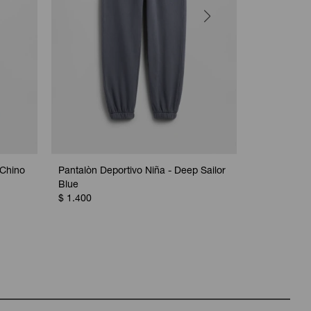
 Chino
Pantalòn Deportivo Niña - Deep Sailor
Pantalón De
Blue
Night Print
$
1.400
$
1.400