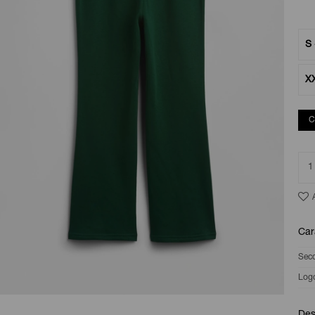
S 
X
C
1
Car
Sec
Log