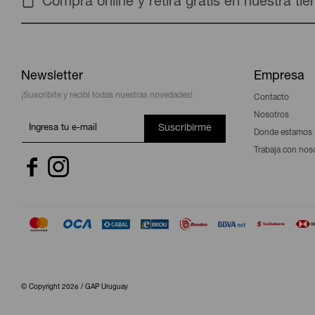
Compra online y retira gratis en nuestra ti
Newsletter
Empresa
¡Suscribite y recibí todas nuestras novedades!
Contacto
Nosotros
Suscribirme
Donde estamos
Trabaja con nos


© Copyright 2026 / GAP Uruguay