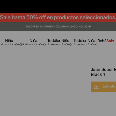
Niño
Niña
Toddler Niño
Toddler Niña
Bebé
Sale
Jean Super B
Black 1
Este artí