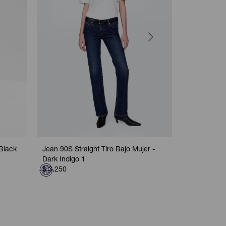
Black
Jean 90S Straight Tiro Bajo Mujer -
Jean 90S Lo
Dark Indigo 1
Black 1
$
3.250
$
3.250