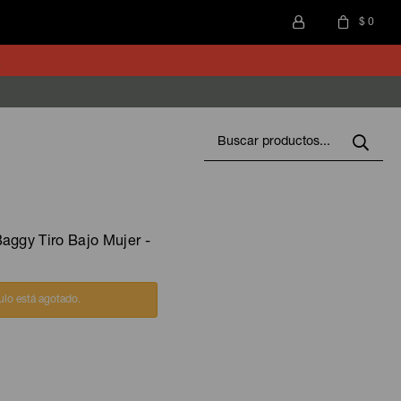
$
0
aggy Tiro Bajo Mujer -
culo está agotado.