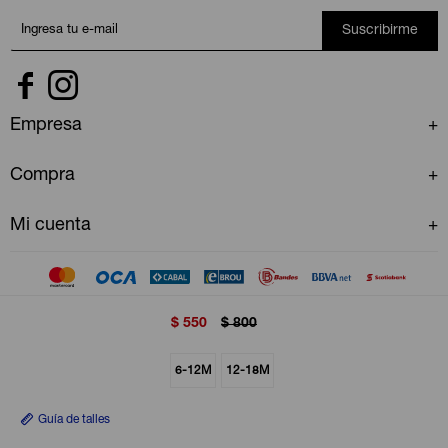
Suscribirme


Empresa
Compra
Mi cuenta
$
550
$
800
© Copyright 2026 / GAP Uruguay
6-12M
12-18M
Guía de talles