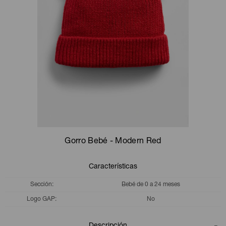
Camperas
Camperas
Camperas
Camperas
Sets
Musculosas
Chalecos
Chalecos
Pijamas
Shorts
Shorts
Ropa interior
Sets
Vestidos y polleras
Ropa interior
Pijamas
Pijamas
Polos
Gorro Bebé - Modern Red
Calzas
Características
Sección
Bebé de 0 a 24 meses
Logo GAP
No
Descripción