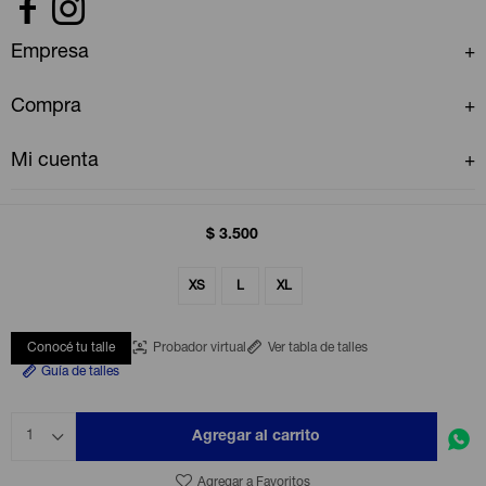


Empresa
Compra
Mi cuenta
$
3.500
XS
L
XL
© Copyright 2026 / GAP Uruguay
Conocé tu talle
Probador virtual
Ver tabla de talles
Guía de talles
Agregar al carrito
1
Fenicio