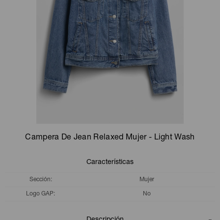
Camperas
Camperas
Camperas
Camperas
Sets
Musculosas
Chalecos
Chalecos
Pijamas
Shorts
Shorts
Ropa interior
Sets
Vestidos y polleras
Ropa interior
Pijamas
Pijamas
Polos
Campera De Jean Relaxed Mujer - Light Wash
Calzas
Características
Sección
Mujer
Logo GAP
No
Descripción