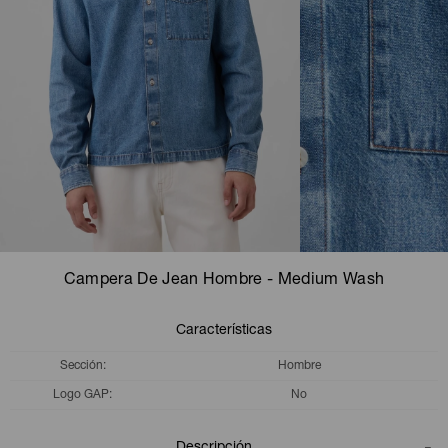
Camperas
Camperas
Camperas
Camperas
Sets
Musculosas
Chalecos
Chalecos
Pijamas
Shorts
Shorts
Ropa interior
Sets
Vestidos y polleras
Ropa interior
Pijamas
Pijamas
Polos
Campera De Jean Hombre - Medium Wash
Calzas
Características
Sección
Hombre
Logo GAP
No
Descripción