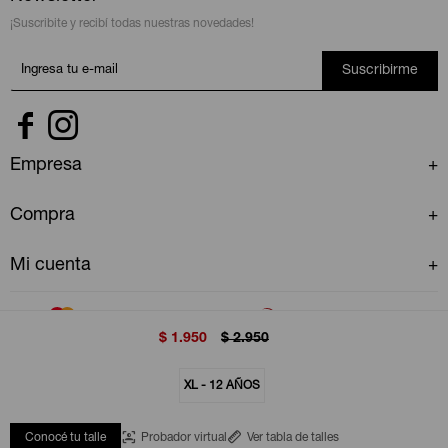
¡Suscribite y recibí todas nuestras novedades!
Suscribirme


Empresa
Compra
Mi cuenta
$
1.950
$
2.950
XL - 12 AÑOS
© Copyright 2026 / GAP Uruguay
Conocé tu talle
Probador virtual
Ver tabla de talles