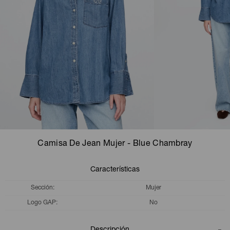
Camperas
Camperas
Camperas
Camperas
Sets
Musculosas
Chalecos
Chalecos
Pijamas
Shorts
Shorts
Ropa interior
Sets
Vestidos y polleras
Ropa interior
Pijamas
Pijamas
Polos
Camisa De Jean Mujer - Blue Chambray
Calzas
Características
Sección
Mujer
Logo GAP
No
Descripción