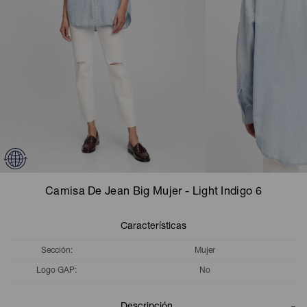
Camperas
Camperas
Camperas
Camperas
Sets
Musculosas
Chalecos
Chalecos
Pijamas
Shorts
Shorts
Ropa interior
Sets
Vestidos y polleras
Ropa interior
Pijamas
Pijamas
Polos
Camisa De Jean Big Mujer - Light Indigo 6
Calzas
Características
Sección
Mujer
Logo GAP
No
Descripción