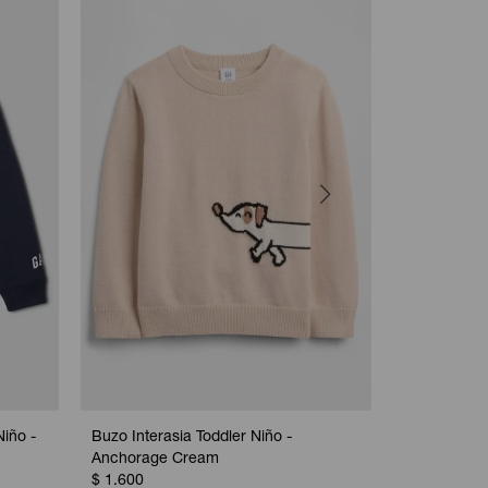
Niño -
Buzo Interasia Toddler Niño -
Buzo Cashso
Anchorage Cream
Red
$
1.600
$
1.800