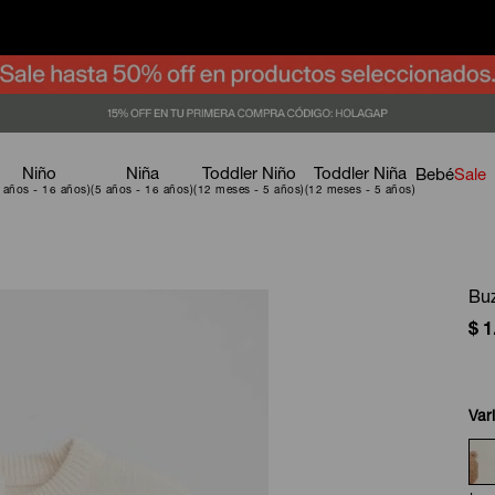
Niño
Niña
Toddler Niño
Toddler Niña
Bebé
Sale
Buz
$
1
Var