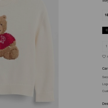
Ivor
1
C
1
Car
Sec
Log
Cuel
Des