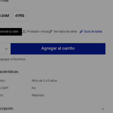
y Frost
8-24M
4YRS
onocé tu talle
Probador virtual
Ver tabla de talles
Guía de talles
Agregar al carrito
acterísticas
ción
Niño de 2 a 5 años
o GAP
No
lo
Redondo
cripción