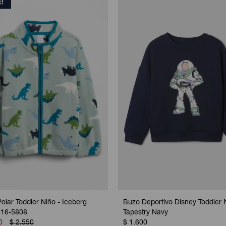
olar Toddler Niño - Iceberg
Buzo Deportivo Disney Toddler 
 16-5808
Tapestry Navy
0
$
2.550
$
1.600