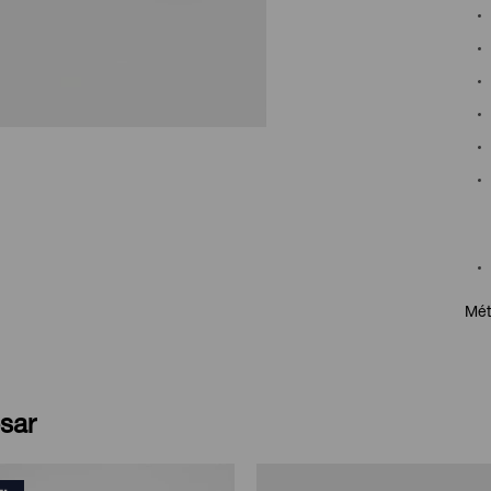
Mét
sar