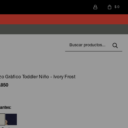
$
0
o Gràfico Toddler Niño - Ivory Frost
.850
iantes: