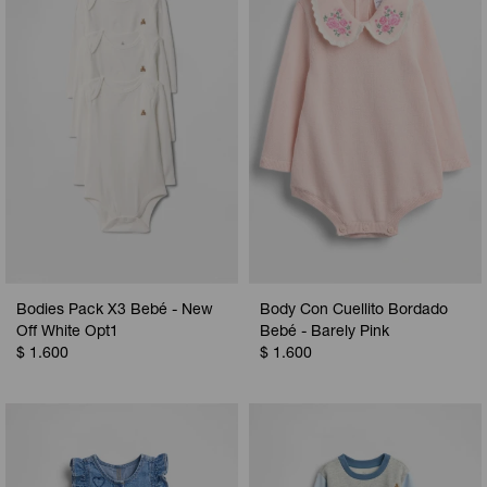
Camperas
Camperas
Camperas
Camperas
Sets
Musculosas
Chalecos
Chalecos
Pijamas
Shorts
Shorts
Ropa interior
Sets
Vestidos y polleras
Ropa interior
Pijamas
Pijamas
Polos
Bodies Pack X3 Bebé - New
Body Con Cuellito Bordado
Calzas
Off White Opt1
Bebé - Barely Pink
$
1.600
$
1.600