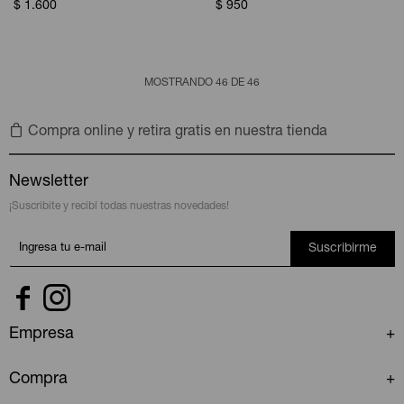
$
1.600
$
950
MOSTRANDO
46
DE
46
Compra online y retira gratis en nuestra tienda
Newsletter
¡Suscribite y recibí todas nuestras novedades!
Suscribirme


Empresa
Compra