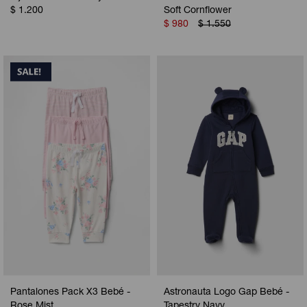
$
1.200
Soft Cornflower
$
980
$
1.550
Pantalones Pack X3 Bebé -
Astronauta Logo Gap Bebé -
Rose Mist
Tapestry Navy