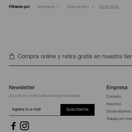
Filtrando por:
Vestimenta
Trajes de baño
Quitar filtros
Compra online y retira gratis en nuestra ti
Newsletter
Empresa
¡Suscribite y recibí todas nuestras novedades!
Contacto
Nosotros
Suscribirme
Donde estamos
Trabaja con nos

