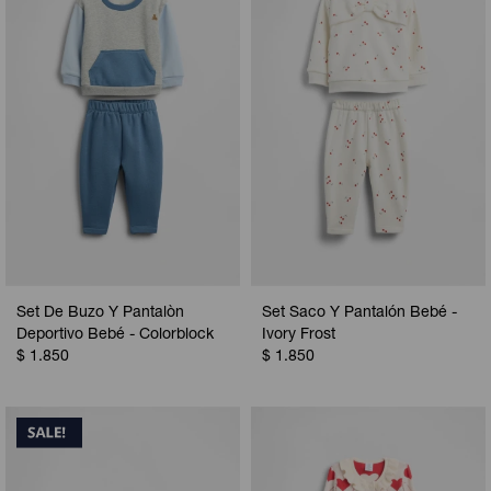
Camperas
Camperas
Camperas
Camperas
Sets
Musculosas
Chalecos
Chalecos
Pijamas
Shorts
Shorts
Ropa interior
Sets
Vestidos y polleras
Ropa interior
Pijamas
Pijamas
Polos
Set De Buzo Y Pantalòn
Set Saco Y Pantalón Bebé -
Calzas
Deportivo Bebé - Colorblock
Ivory Frost
$
1.850
$
1.850