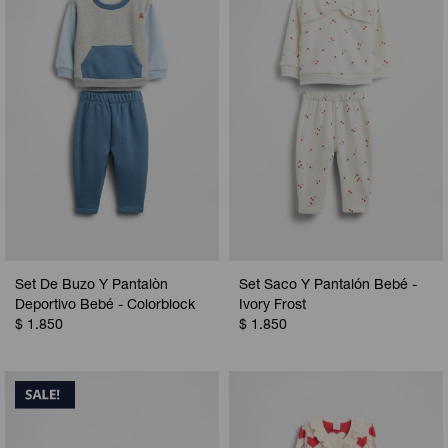
Camperas
Camperas
Camperas
Camperas
Sets
Musculosas
Chalecos
Chalecos
Pijamas
Shorts
Shorts
Ropa interior
Sets
Vestidos y polleras
Ropa interior
Pijamas
Pijamas
Polos
Set De Buzo Y Pantalòn
Set Saco Y Pantalón Bebé -
Calzas
Deportivo Bebé - Colorblock
Ivory Frost
$
1.850
$
1.850