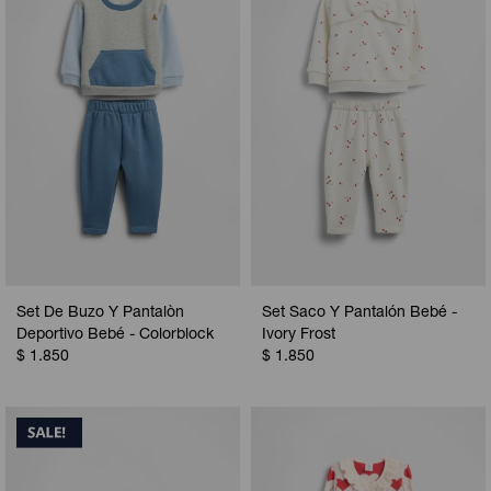
Camperas
Camperas
Camperas
Camperas
Sets
Musculosas
Chalecos
Chalecos
Pijamas
Shorts
Shorts
Ropa interior
Sets
Vestidos y polleras
Ropa interior
Pijamas
Pijamas
Polos
Set De Buzo Y Pantalòn
Set Saco Y Pantalón Bebé -
Calzas
Deportivo Bebé - Colorblock
Ivory Frost
$
1.850
$
1.850