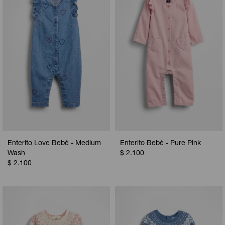
Camperas
Camperas
Camperas
Camperas
Sets
Musculosas
Chalecos
Chalecos
Pijamas
Shorts
Shorts
Ropa interior
Sets
Vestidos y polleras
Ropa interior
Pijamas
Pijamas
Polos
Enterito Love Bebé - Medium
Enterito Bebé - Pure Pink
Calzas
Wash
$
2.100
$
2.100