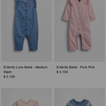
Camperas
Camperas
Camperas
Camperas
Sets
Musculosas
Chalecos
Chalecos
Pijamas
Shorts
Shorts
Ropa interior
Sets
Vestidos y polleras
Ropa interior
Pijamas
Pijamas
Polos
Enterito Love Bebé - Medium
Enterito Bebé - Pure Pink
Calzas
Wash
$
2.100
$
2.100