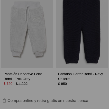
Camperas
Camperas
Camperas
Camperas
Sets
Musculosas
Chalecos
Chalecos
Pijamas
Shorts
Shorts
Ropa interior
Sets
Vestidos y polleras
Ropa interior
Pijamas
Pijamas
Polos
Calzas
Pantalón Deportivo Polar
Pantalón Garter Bebé - Navy
Bebé - Trek Grey
Uniform
$
780
$
1.200
$
950
Compra online y retira gratis en nuestra tienda