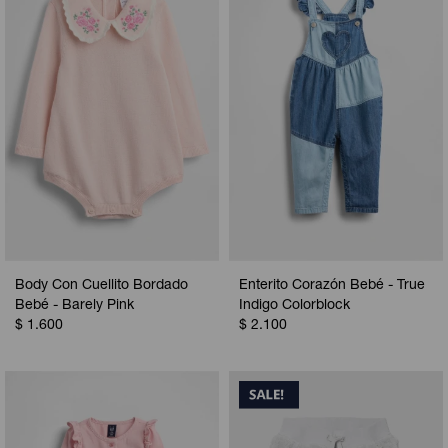
Camperas
Camperas
Camperas
Camperas
Sets
Musculosas
Chalecos
Chalecos
Pijamas
Shorts
Shorts
Ropa interior
Sets
Vestidos y polleras
Ropa interior
Pijamas
Pijamas
Polos
Body Con Cuellito Bordado
Enterito Corazón Bebé - True
Calzas
Bebé - Barely Pink
Indigo Colorblock
$
1.600
$
2.100