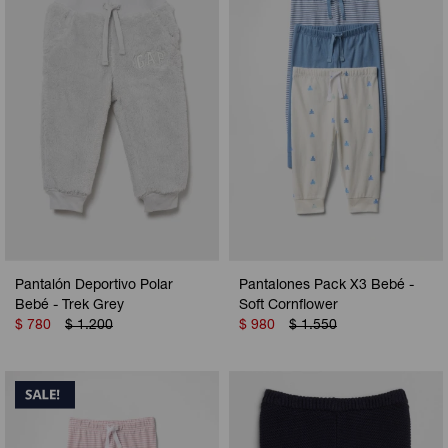
Camperas
Camperas
Camperas
Camperas
Sets
Musculosas
Chalecos
Chalecos
Pijamas
Shorts
Shorts
Ropa interior
Sets
Vestidos y polleras
Ropa interior
Pijamas
Pijamas
Polos
Pantalón Deportivo Polar
Pantalones Pack X3 Bebé -
Calzas
Bebé - Trek Grey
Soft Cornflower
$
780
$
1.200
$
980
$
1.550