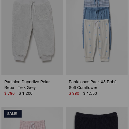
Camperas
Camperas
Camperas
Camperas
Sets
Musculosas
Chalecos
Chalecos
Pijamas
Shorts
Shorts
Ropa interior
Sets
Vestidos y polleras
Ropa interior
Pijamas
Pijamas
Polos
Pantalón Deportivo Polar
Pantalones Pack X3 Bebé -
Calzas
Bebé - Trek Grey
Soft Cornflower
$
780
$
1.200
$
980
$
1.550