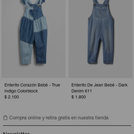
Camperas
Camperas
Camperas
Camperas
Sets
Musculosas
Chalecos
Chalecos
Pijamas
Shorts
Shorts
Ropa interior
Sets
Vestidos y polleras
Ropa interior
Pijamas
Pijamas
Polos
Enterito Corazón Bebé - True
Enterito De Jean Bebé - Dark
Calzas
Indigo Colorblock
Denim 611
$
2.100
$
1.800
Compra online y retira gratis en nuestra tienda