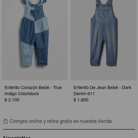
Camperas
Camperas
Camperas
Camperas
Sets
Musculosas
Chalecos
Chalecos
Pijamas
Shorts
Shorts
Ropa interior
Sets
Vestidos y polleras
Ropa interior
Pijamas
Pijamas
Polos
Enterito Corazón Bebé - True
Enterito De Jean Bebé - Dark
Calzas
Indigo Colorblock
Denim 611
$
2.100
$
1.800
Compra online y retira gratis en nuestra tienda