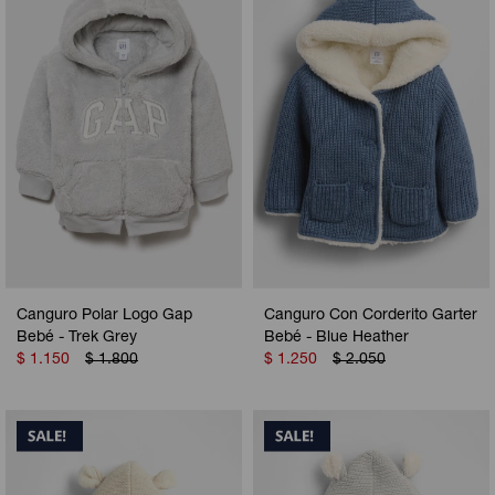
Camperas
Camperas
Camperas
Camperas
Sets
Musculosas
Chalecos
Chalecos
Pijamas
Shorts
Shorts
Ropa interior
Sets
Vestidos y polleras
Ropa interior
Pijamas
Pijamas
Polos
Canguro Polar Logo Gap
Canguro Con Corderito Garter
Calzas
Bebé - Trek Grey
Bebé - Blue Heather
$
1.150
$
1.800
$
1.250
$
2.050