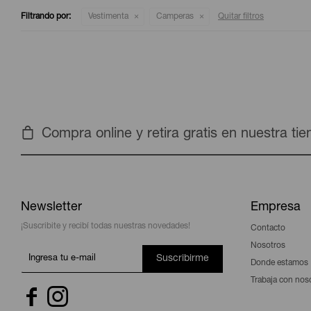
Filtrando por:
Vestimenta
Camperas
Quitar filtros
Compra online y retira gratis en nuestra ti
Newsletter
Empresa
¡Suscribite y recibí todas nuestras novedades!
Contacto
Nosotros
Suscribirme
Donde estamos
Trabaja con nos

