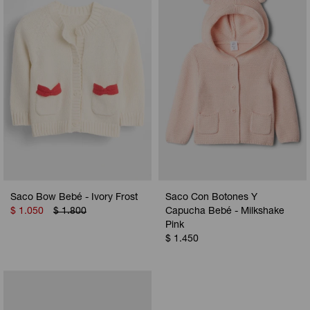
Camperas
Camperas
Camperas
Camperas
Sets
Musculosas
Chalecos
Chalecos
Pijamas
Shorts
Shorts
Ropa interior
Sets
Vestidos y polleras
Ropa interior
Pijamas
Pijamas
Polos
Saco Bow Bebé - Ivory Frost
Saco Con Botones Y
Calzas
$
1.050
$
1.800
Capucha Bebé - Milkshake
Pink
$
1.450