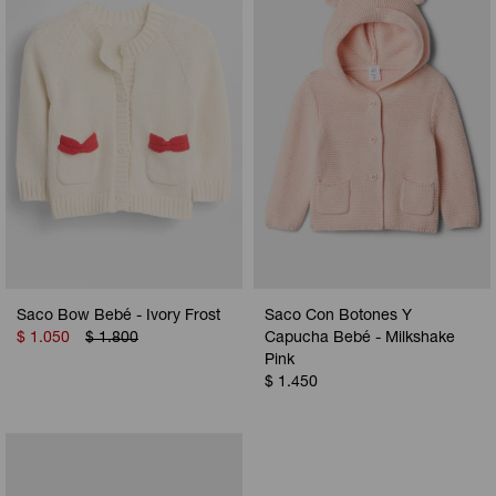
Camperas
Camperas
Camperas
Camperas
Sets
Musculosas
Chalecos
Chalecos
Pijamas
Shorts
Shorts
Ropa interior
Sets
Vestidos y polleras
Ropa interior
Pijamas
Pijamas
Polos
Saco Bow Bebé - Ivory Frost
Saco Con Botones Y
Calzas
$
1.050
$
1.800
Capucha Bebé - Milkshake
Pink
$
1.450