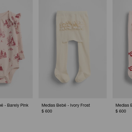
é - Barely Pink
Medias Bebé - Ivory Frost
Medias B
$
600
$
600