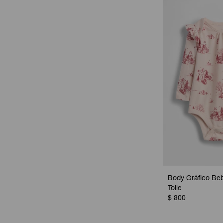
Body Gráfico Beb
Toile
$
800