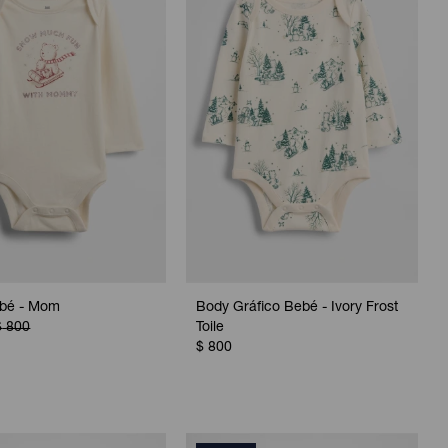
bé - Mom
Body Gráfico Bebé - Ivory Frost
$
800
Toile
$
800