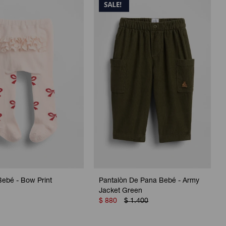
ebé - Bow Print
Pantalòn De Pana Bebé - Army
Jacket Green
$
880
$
1.400