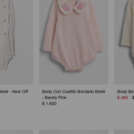
Bebé - New Off
Body Con Cuellito Bordado Bebé
Body Be
- Barely Pink
$
480
$
1.600