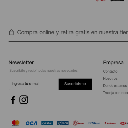
$
880
$
1.400
Compra online y retira gratis en nuestra ti
Newsletter
Empresa
¡Suscribite y recibí todas nuestras novedades!
Contacto
Nosotros
Suscribirme
Donde estamos
Trabaja con nos

