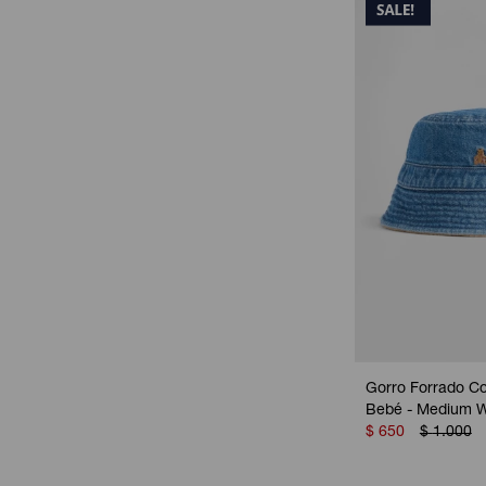
Gorro Forrado Co
Bebé - Medium 
$
650
$
1.000