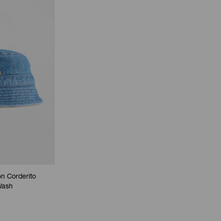
n Corderito
Wash