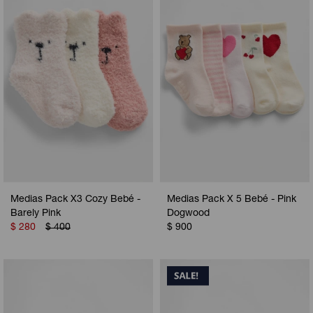
Camperas
Camperas
Camperas
Camperas
Sets
Musculosas
Chalecos
Chalecos
Pijamas
Shorts
Shorts
Ropa interior
Sets
Vestidos y polleras
Ropa interior
Pijamas
Pijamas
Polos
Medias Pack X3 Cozy Bebé -
Medias Pack X 5 Bebé - Pink
Calzas
Barely Pink
Dogwood
$
280
$
400
$
900