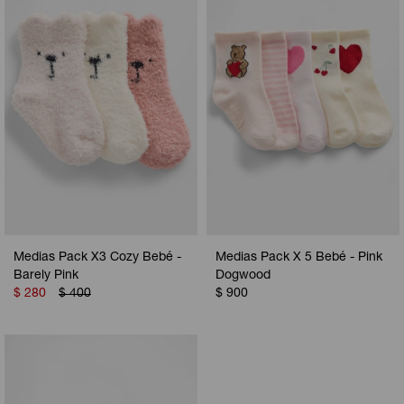
Camperas
Camperas
Camperas
Camperas
Sets
Musculosas
Chalecos
Chalecos
Pijamas
Shorts
Shorts
Ropa interior
Sets
Vestidos y polleras
Ropa interior
Pijamas
Pijamas
Polos
Medias Pack X3 Cozy Bebé -
Medias Pack X 5 Bebé - Pink
Calzas
Barely Pink
Dogwood
$
280
$
400
$
900